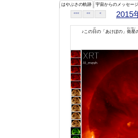
はやぶさの軌跡
宇宙からのメッセー
2015
<<<
<<
<
ひ
えいせい
♪この
日
の「あけぼの」
衛星