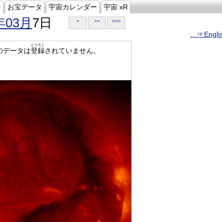
ジ
お宝データ
宇宙カレンダー
宇宙 xR
年03月
7日
>
>>
>>>
…☞Engli
とうろく
のデータは
登録
されていません。