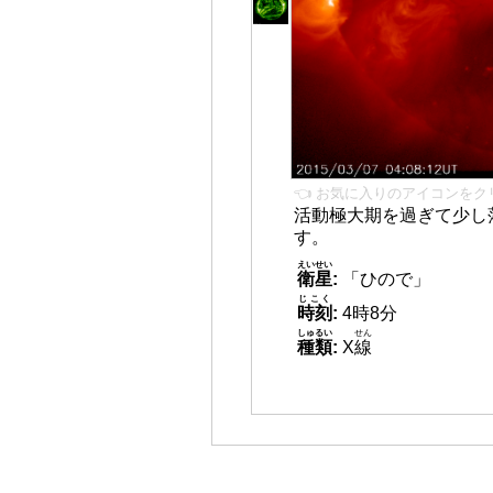
👈 お気に入りのアイコンをク
活動極大期を過ぎて少し
す。
えいせい
衛星
:
「ひので」
じこく
時刻
:
4時8分
しゅるい
せん
種類
:
X
線