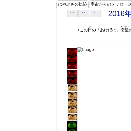
はやぶさの軌跡
宇宙からのメッセー
2016
<<<
<<
<
ひ
えいせい
♪この
日
の「あけぼの」
衛星