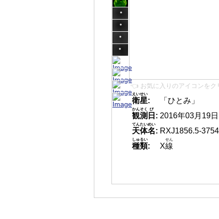
👈 お気に入りのアイコンをク
えいせい
衛星
:
「ひとみ」
かんそく
び
観測
日
:
2016年03月19日 1
てんたいめい
天体名
:
RXJ1856.5-3754
しゅるい
せん
種類
:
X
線