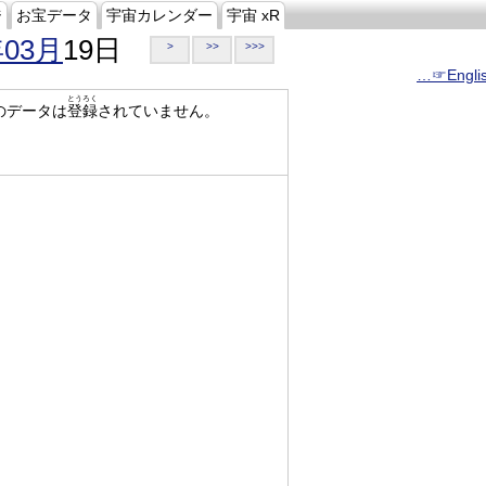
ジ
お宝データ
宇宙カレンダー
宇宙 xR
年03月
19日
>
>>
>>>
…☞Engli
とうろく
のデータは
登録
されていません。