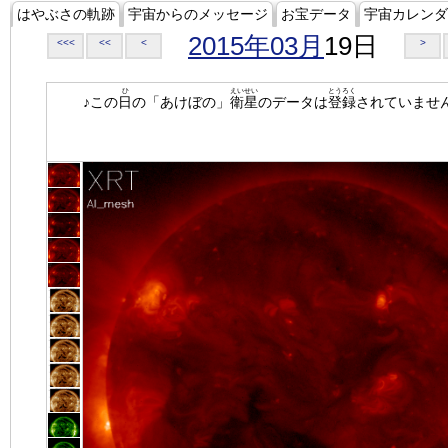
はやぶさの軌跡
宇宙からのメッセージ
お宝データ
宇宙カレンダ
2015年03月
19日
<<<
<<
<
>
ひ
えいせい
とうろく
♪この
日
の「あけぼの」
衛星
のデータは
登録
されていませ