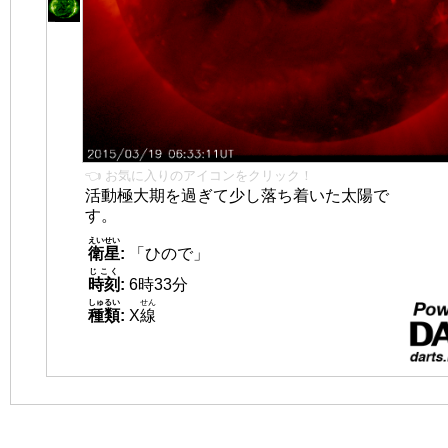
👈 お気に入りのアイコンをクリック！
活動極大期を過ぎて少し落ち着いた太陽で
す。
えいせい
衛星
:
「ひので」
じこく
時刻
:
6時33分
しゅるい
せん
種類
:
X
線