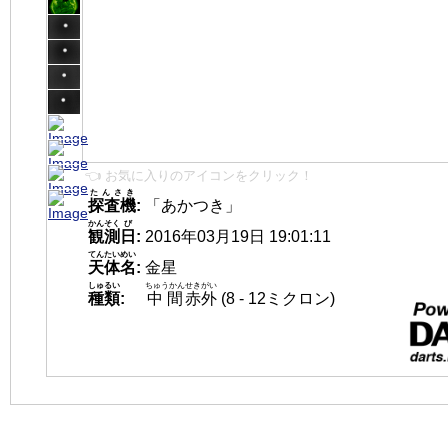
👈 お気に入りのアイコンをクリック！
たんさき
探査機
:
「あかつき」
かんそく
び
観測
日
:
2016年03月19日 19:01:11
てんたいめい
天体名
:
金星
しゅるい
ちゅうかん
せきがい
種類
:
中間
赤外
(8 - 12ミクロン)