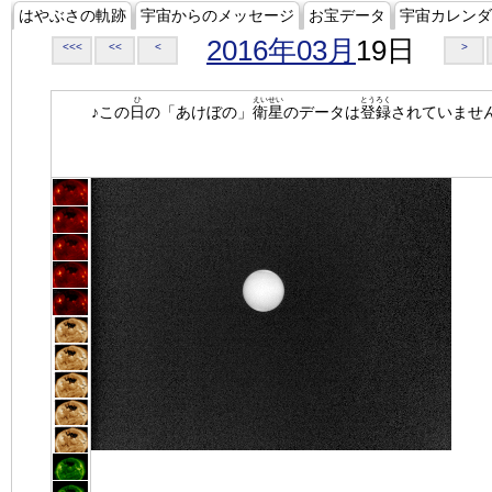
はやぶさの軌跡
宇宙からのメッセージ
お宝データ
宇宙カレンダ
2016年03月
19日
<<<
<<
<
>
ひ
えいせい
とうろく
♪この
日
の「あけぼの」
衛星
のデータは
登録
されていませ