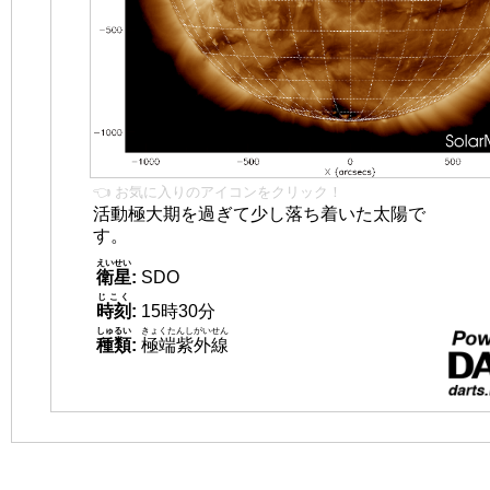
👈 お気に入りのアイコンをクリック！
活動極大期を過ぎて少し落ち着いた太陽で
す。
えいせい
衛星
:
SDO
じこく
時刻
:
15時30分
しゅるい
きょくたんしがいせん
種類
:
極端紫外線