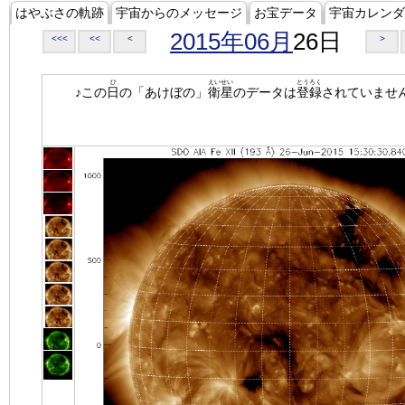
はやぶさの軌跡
宇宙からのメッセージ
お宝データ
宇宙カレンダ
2015年06月
26日
<<<
<<
<
>
ひ
えいせい
とうろく
♪この
日
の「あけぼの」
衛星
のデータは
登録
されていませ