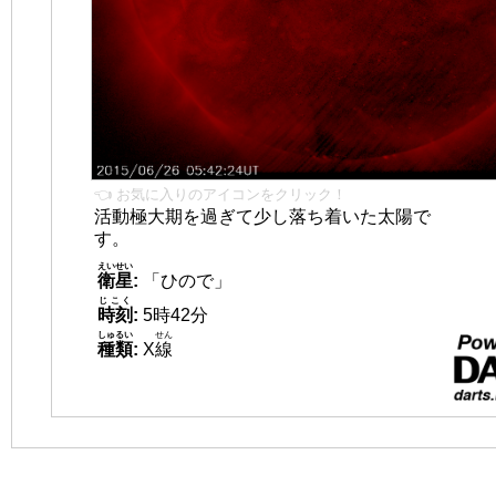
👈 お気に入りのアイコンをクリック！
活動極大期を過ぎて少し落ち着いた太陽で
す。
えいせい
衛星
:
「ひので」
じこく
時刻
:
5時42分
しゅるい
せん
種類
:
X
線