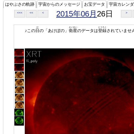
はやぶさの軌跡
宇宙からのメッセージ
お宝データ
宇宙カレンダ
2015年06月
26日
<<<
<<
<
>
ひ
えいせい
とうろく
♪この
日
の「あけぼの」
衛星
のデータは
登録
されていませ