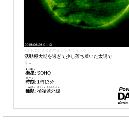
👈 お気に入りのアイコンをクリック！
活動極大期を過ぎて少し落ち着いた太陽で
す。
えいせい
衛星
:
SOHO
じこく
時刻
:
1時13分
しゅるい
きょくたんしがいせん
種類
:
極端紫外線