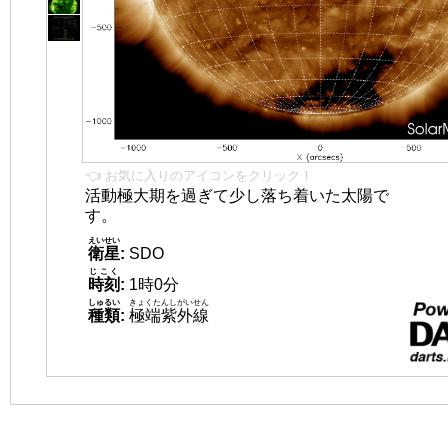
👈 お気に入りのアイコンをクリック！
活動極大期を過ぎて少し落ち着いた太陽で
す。
えいせい
衛星
:
SDO
じこく
時刻
:
1時0分
しゅるい
きょくたんしがいせん
種類
:
極端紫外線