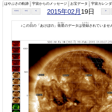
はやぶさの軌跡
宇宙からのメッセージ
お宝データ
宇宙カレンダ
2015年02月
19日
<<<
<<
<
>
ひ
えいせい
とうろく
♪この
日
の「あけぼの」
衛星
のデータは
登録
されていませ