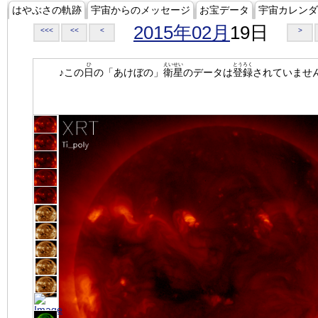
はやぶさの軌跡
宇宙からのメッセージ
お宝データ
宇宙カレンダ
2015年02月
19日
<<<
<<
<
>
ひ
えいせい
とうろく
♪この
日
の「あけぼの」
衛星
のデータは
登録
されていませ