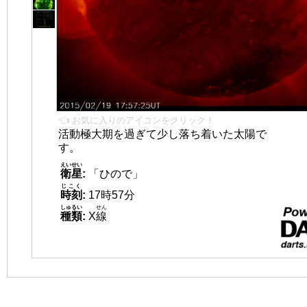
👈 お気に入りのアイコンをクリック！
活動極大期を過ぎて少し落ち着いた太陽で
す。
えいせい
衛星
:
「ひので」
じこく
時刻
:
17時57分
しゅるい
せん
種類
:
X
線