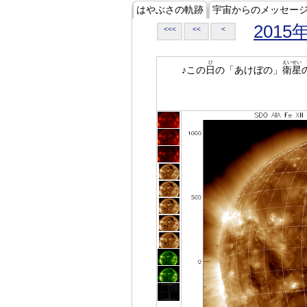
はやぶさの軌跡
宇宙からのメッセー
2015
<<<
<<
<
ひ
えいせい
♪この
日
の「あけぼの」
衛星