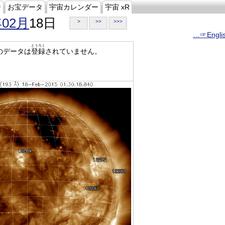
ジ
お宝データ
宇宙カレンダー
宇宙 xR
年02月
18日
>
>>
>>>
…☞Engli
とうろく
のデータは
登録
されていません。