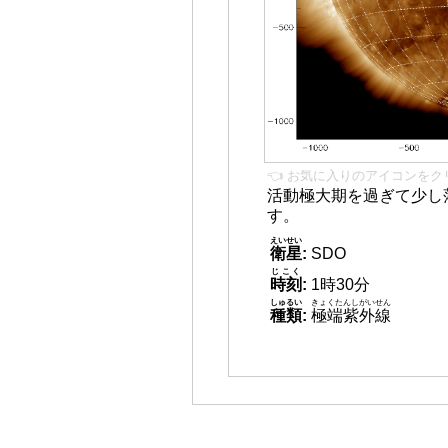
👈 お気に入りのアイコンをク
活動極大期を過ぎて少し
す。
えいせい
衛星
:
SDO
じこく
時刻
:
1時30分
しゅるい
きょくたんしがいせん
種類
:
極端紫外線