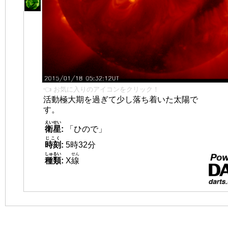
👈 お気に入りのアイコンをクリック！
活動極大期を過ぎて少し落ち着いた太陽で
す。
えいせい
衛星
:
「ひので」
じこく
時刻
:
5時32分
しゅるい
せん
種類
:
X
線