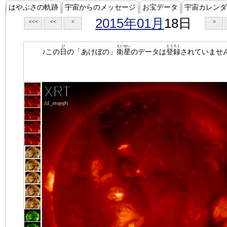
はやぶさの軌跡
宇宙からのメッセージ
お宝データ
宇宙カレンダ
2015年01月
18日
<<<
<<
<
>
ひ
えいせい
とうろく
♪この
日
の「あけぼの」
衛星
のデータは
登録
されていませ