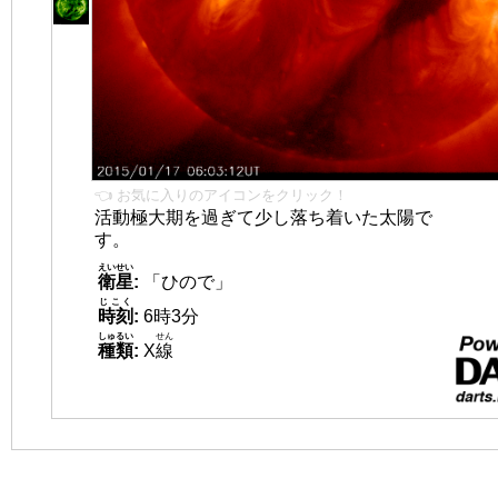
👈 お気に入りのアイコンをクリック！
活動極大期を過ぎて少し落ち着いた太陽で
す。
えいせい
衛星
:
「ひので」
じこく
時刻
:
6時3分
しゅるい
せん
種類
:
X
線