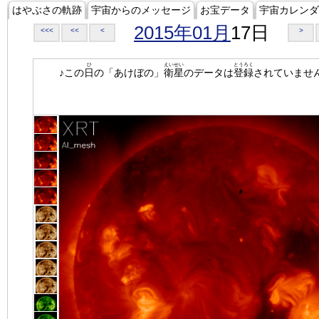
はやぶさの軌跡
宇宙からのメッセージ
お宝データ
宇宙カレンダ
2015年01月
17日
<<<
<<
<
>
ひ
えいせい
とうろく
♪この
日
の「あけぼの」
衛星
のデータは
登録
されていませ