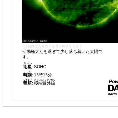
👈 お気に入りのアイコンをクリック！
活動極大期を過ぎて少し落ち着いた太陽で
す。
えいせい
衛星
:
SOHO
じこく
時刻
:
13時13分
しゅるい
きょくたんしがいせん
種類
:
極端紫外線