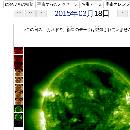
はやぶさの軌跡
宇宙からのメッセージ
お宝データ
宇宙カレンダ
2015年02月
18日
<<<
<<
<
>
ひ
えいせい
とうろく
♪この
日
の「あけぼの」
衛星
のデータは
登録
されていませ