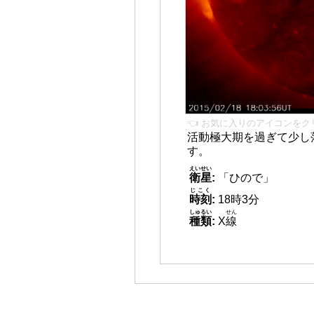
👈 お気に入りのアイコンをク
活動極大期を過ぎて少し
す。
えいせい
衛星
:
「ひので」
じこく
時刻
:
18時3分
しゅるい
せん
種類
:
X
線