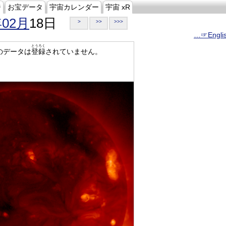
ジ
お宝データ
宇宙カレンダー
宇宙 xR
年02月
18日
>
>>
>>>
…☞Engli
とうろく
のデータは
登録
されていません。