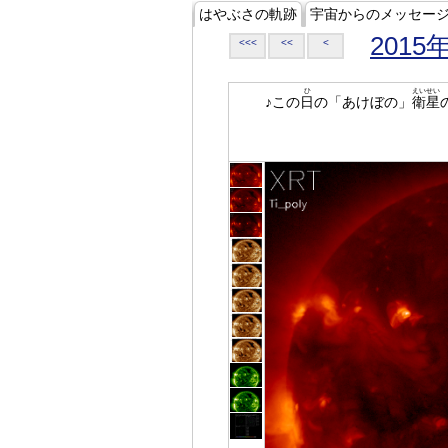
はやぶさの軌跡
宇宙からのメッセー
2015
<<<
<<
<
ひ
えいせい
♪この
日
の「あけぼの」
衛星