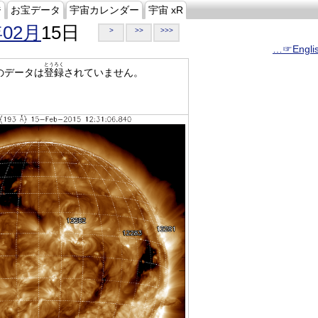
ジ
お宝データ
宇宙カレンダー
宇宙 xR
年02月
15日
>
>>
>>>
…☞Engli
とうろく
のデータは
登録
されていません。