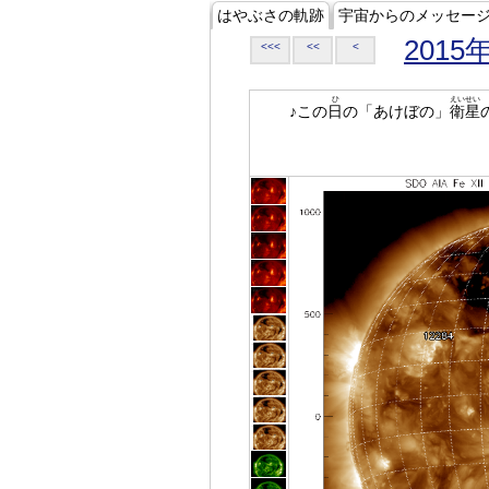
はやぶさの軌跡
宇宙からのメッセー
2015
<<<
<<
<
ひ
えいせい
♪この
日
の「あけぼの」
衛星