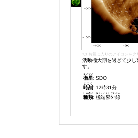
👈 お気に入りのアイコンをク
活動極大期を過ぎて少し
す。
えいせい
衛星
:
SDO
じこく
時刻
:
12時31分
しゅるい
きょくたんしがいせん
種類
:
極端紫外線