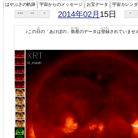
はやぶさの軌跡
宇宙からのメッセージ
お宝データ
宇宙カレンダ
2014年02月
15日
<<<
<<
<
>
ひ
えいせい
とうろく
♪この
日
の「あけぼの」
衛星
のデータは
登録
されていませ