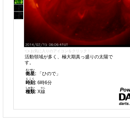
👈 お気に入りのアイコンをクリック！
活動領域が多く、極大期真っ盛りの太陽で
す。
えいせい
衛星
:
「ひので」
じこく
時刻
:
6時6分
しゅるい
せん
種類
:
X
線