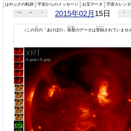
はやぶさの軌跡
宇宙からのメッセージ
お宝データ
宇宙カレンダ
2015年02月
15日
<<<
<<
<
>
ひ
えいせい
とうろく
♪この
日
の「あけぼの」
衛星
のデータは
登録
されていませ