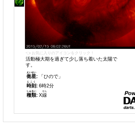
👈 お気に入りのアイコンをクリック！
活動極大期を過ぎて少し落ち着いた太陽で
す。
えいせい
衛星
:
「ひので」
じこく
時刻
:
6時2分
しゅるい
せん
種類
:
X
線