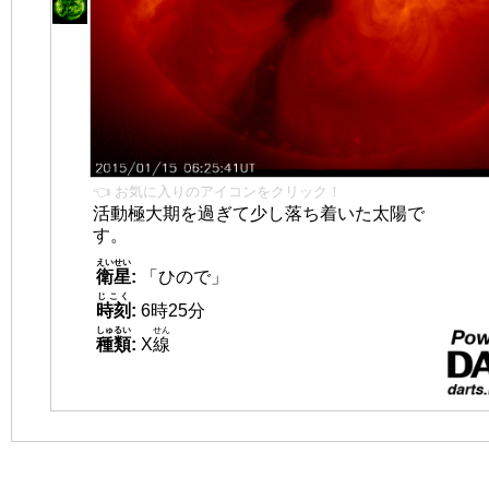
👈 お気に入りのアイコンをクリック！
活動極大期を過ぎて少し落ち着いた太陽で
す。
えいせい
衛星
:
「ひので」
じこく
時刻
:
6時25分
しゅるい
せん
種類
:
X
線