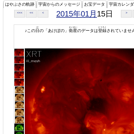
はやぶさの軌跡
宇宙からのメッセージ
お宝データ
宇宙カレンダ
2015年01月
15日
<<<
<<
<
>
ひ
えいせい
とうろく
♪この
日
の「あけぼの」
衛星
のデータは
登録
されていませ