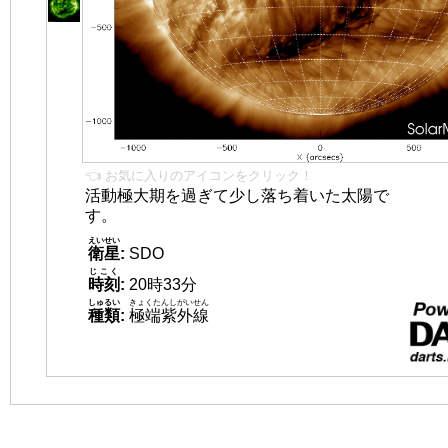
👈 お気に入りのアイコンをクリック！
活動極大期を過ぎて少し落ち着いた太陽で
す。
えいせい
衛星
:
SDO
じこく
時刻
:
20時33分
しゅるい
きょくたんしがいせん
種類
:
極端紫外線