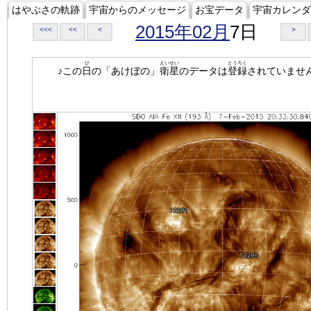
はやぶさの軌跡
宇宙からのメッセージ
お宝データ
宇宙カレンダ
2015年02月
7日
<<<
<<
<
>
ひ
えいせい
とうろく
♪この
日
の「あけぼの」
衛星
のデータは
登録
されていませ