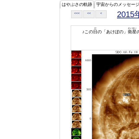
はやぶさの軌跡
宇宙からのメッセー
2015
<<<
<<
<
ひ
えいせい
♪この
日
の「あけぼの」
衛星