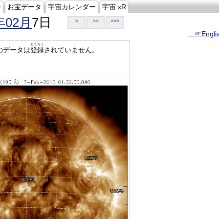
ジ
お宝データ
宇宙カレンダー
宇宙 xR
年02月
7日
>
>>
>>>
…☞Engli
とうろく
のデータは
登録
されていません。