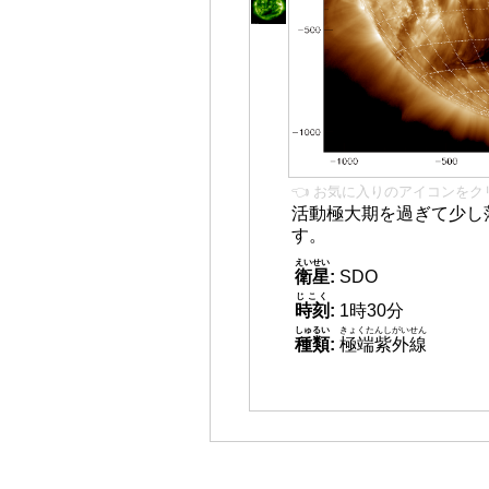
👈 お気に入りのアイコンをク
活動極大期を過ぎて少し
す。
えいせい
衛星
:
SDO
じこく
時刻
:
1時30分
しゅるい
きょくたんしがいせん
種類
:
極端紫外線