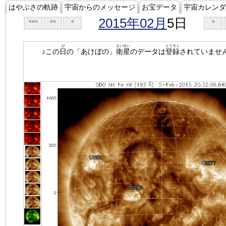
はやぶさの軌跡
宇宙からのメッセージ
お宝データ
宇宙カレンダ
2015年02月
5日
<<<
<<
<
>
ひ
えいせい
とうろく
♪この
日
の「あけぼの」
衛星
のデータは
登録
されていませ