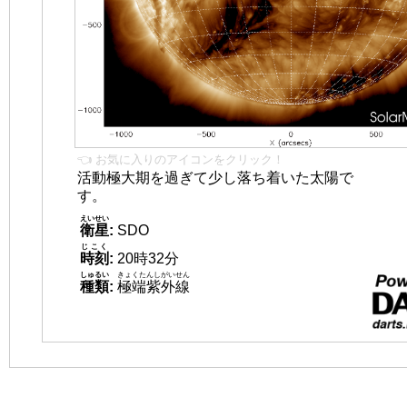
👈 お気に入りのアイコンをクリック！
活動極大期を過ぎて少し落ち着いた太陽で
す。
えいせい
衛星
:
SDO
じこく
時刻
:
20時32分
しゅるい
きょくたんしがいせん
種類
:
極端紫外線