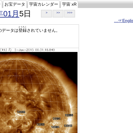
ジ
お宝データ
宇宙カレンダー
宇宙 xR
年01月
5日
>
>>
>>>
…☞Engli
とうろく
のデータは
登録
されていません。