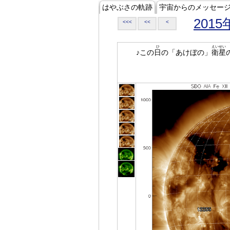
はやぶさの軌跡
宇宙からのメッセー
2015
<<<
<<
<
ひ
えいせい
♪この
日
の「あけぼの」
衛星