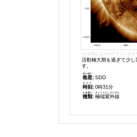
👈 お気に入りのアイコンをク
活動極大期を過ぎて少し
す。
えいせい
衛星
:
SDO
じこく
時刻
:
0時31分
しゅるい
きょくたんしがいせん
種類
:
極端紫外線