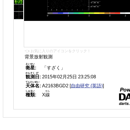
👈 お気に入りのアイコンをクリック！
背景放射観測
えいせい
衛星
:
「すざく」
かんそく
び
観測
日
:
2015年02月25日 23:25:08
てんたいめい
天体名
:
A2163BGD2
[
自由研究 (英語)
]
しゅるい
せん
種類
:
X
線