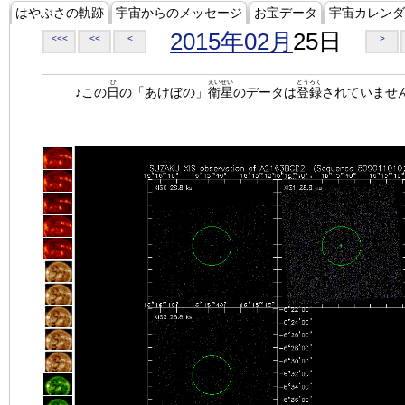
はやぶさの軌跡
宇宙からのメッセージ
お宝データ
宇宙カレンダ
2015年02月
25日
<<<
<<
<
>
ひ
えいせい
とうろく
♪この
日
の「あけぼの」
衛星
のデータは
登録
されていませ