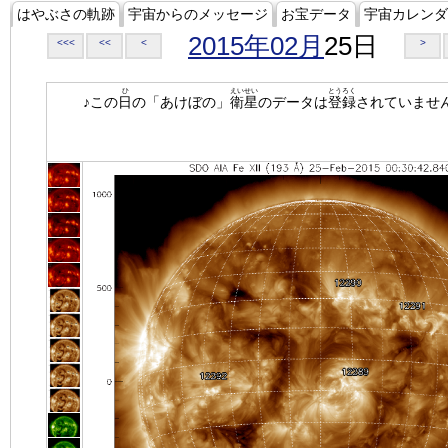
はやぶさの軌跡
宇宙からのメッセージ
お宝データ
宇宙カレンダ
2015年02月
25日
<<<
<<
<
>
ひ
えいせい
とうろく
♪この
日
の「あけぼの」
衛星
のデータは
登録
されていませ