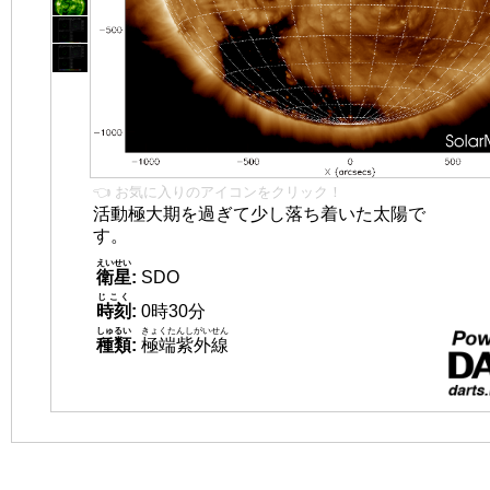
👈 お気に入りのアイコンをクリック！
活動極大期を過ぎて少し落ち着いた太陽で
す。
えいせい
衛星
:
SDO
じこく
時刻
:
0時30分
しゅるい
きょくたんしがいせん
種類
:
極端紫外線