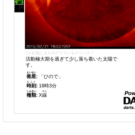
👈 お気に入りのアイコンをクリック！
活動極大期を過ぎて少し落ち着いた太陽で
す。
えいせい
衛星
:
「ひので」
じこく
時刻
:
18時3分
しゅるい
せん
種類
:
X
線