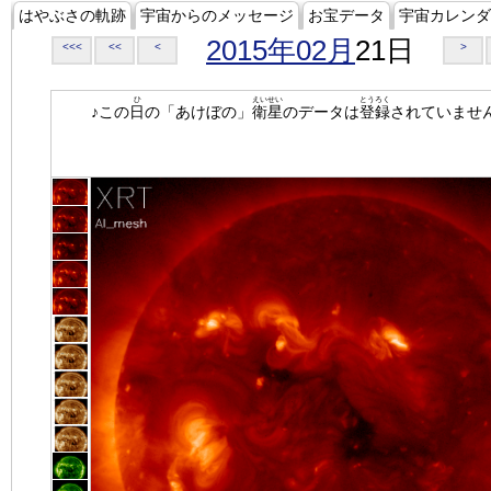
はやぶさの軌跡
宇宙からのメッセージ
お宝データ
宇宙カレンダ
2015年02月
21日
<<<
<<
<
>
ひ
えいせい
とうろく
♪この
日
の「あけぼの」
衛星
のデータは
登録
されていませ