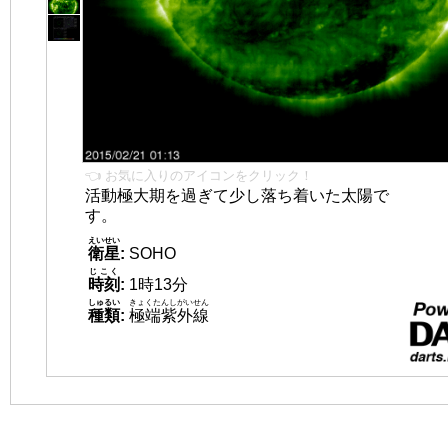
👈 お気に入りのアイコンをクリック！
活動極大期を過ぎて少し落ち着いた太陽で
す。
えいせい
衛星
:
SOHO
じこく
時刻
:
1時13分
しゅるい
きょくたんしがいせん
種類
:
極端紫外線