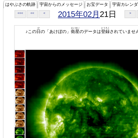
はやぶさの軌跡
宇宙からのメッセージ
お宝データ
宇宙カレンダ
2015年02月
21日
<<<
<<
<
>
ひ
えいせい
とうろく
♪この
日
の「あけぼの」
衛星
のデータは
登録
されていませ