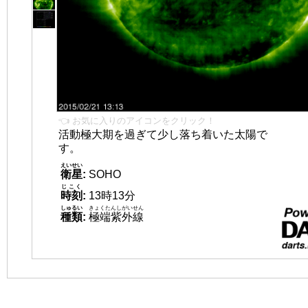
👈 お気に入りのアイコンをクリック！
活動極大期を過ぎて少し落ち着いた太陽で
す。
えいせい
衛星
:
SOHO
じこく
時刻
:
13時13分
しゅるい
きょくたんしがいせん
種類
:
極端紫外線