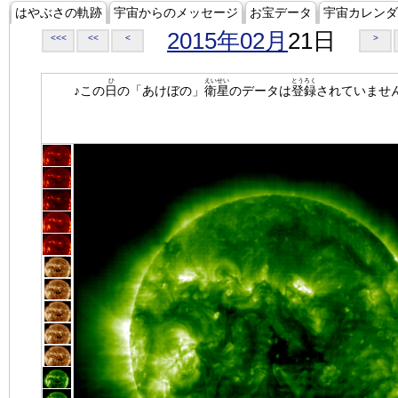
はやぶさの軌跡
宇宙からのメッセージ
お宝データ
宇宙カレンダ
2015年02月
21日
<<<
<<
<
>
ひ
えいせい
とうろく
♪この
日
の「あけぼの」
衛星
のデータは
登録
されていませ