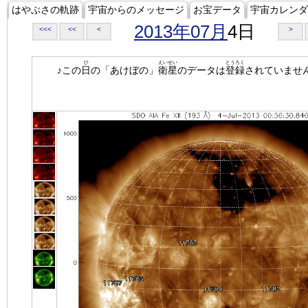
はやぶさの軌跡
宇宙からのメッセージ
お宝データ
宇宙カレンダ
2013年07月
4日
<<<
<<
<
>
ひ
えいせい
とうろく
♪この
日
の「あけぼの」
衛星
のデータは
登録
されていませ