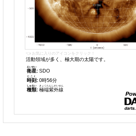
👈 お気に入りのアイコンをクリック！
活動領域が多く、極大期の太陽です。
えいせい
衛星
:
SDO
じこく
時刻
:
0時56分
しゅるい
きょくたんしがいせん
種類
:
極端紫外線