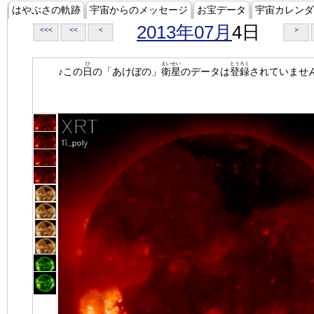
はやぶさの軌跡
宇宙からのメッセージ
お宝データ
宇宙カレンダ
2013年07月
4日
<<<
<<
<
>
ひ
えいせい
とうろく
♪この
日
の「あけぼの」
衛星
のデータは
登録
されていませ