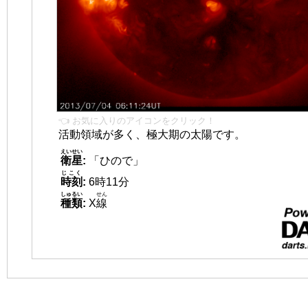
👈 お気に入りのアイコンをクリック！
活動領域が多く、極大期の太陽です。
えいせい
衛星
:
「ひので」
じこく
時刻
:
6時11分
しゅるい
せん
種類
:
X
線