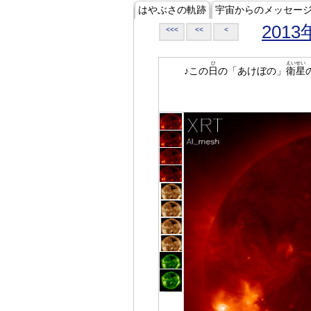
はやぶさの軌跡
宇宙からのメッセー
2013
<<<
<<
<
ひ
えいせい
♪この
日
の「あけぼの」
衛星