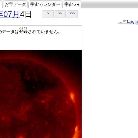
ジ
お宝データ
宇宙カレンダー
宇宙 xR
年07月
4日
>
>>
>>>
…☞Engli
とうろく
のデータは
登録
されていません。