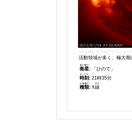
👈 お気に入りのアイコンをク
活動領域が多く、極大期
えいせい
衛星
:
「ひので」
じこく
時刻
:
21時35分
しゅるい
せん
種類
:
X
線