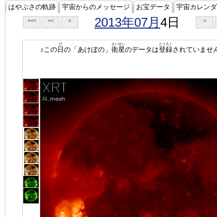
はやぶさの軌跡
宇宙からのメッセージ
お宝データ
宇宙カレンダ
2013年07月
4日
<<<
<<
<
>
ひ
えいせい
とうろく
♪この
日
の「あけぼの」
衛星
のデータは
登録
されていませ