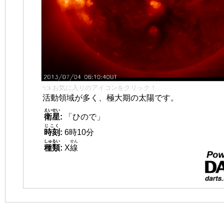
👈 お気に入りのアイコンをクリック！
活動領域が多く、極大期の太陽です。
えいせい
衛星
:
「ひので」
じこく
時刻
:
6時10分
しゅるい
せん
種類
:
X
線