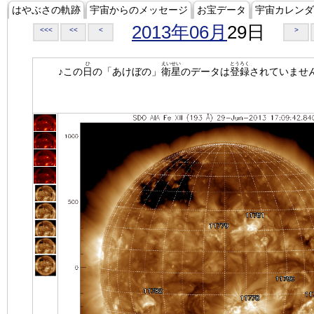
はやぶさの軌跡
宇宙からのメッセージ
お宝データ
宇宙カレンダ
2013年06月
29日
<<<
<<
<
>
ひ
えいせい
とうろく
♪この
日
の「あけぼの」
衛星
のデータは
登録
されていませ