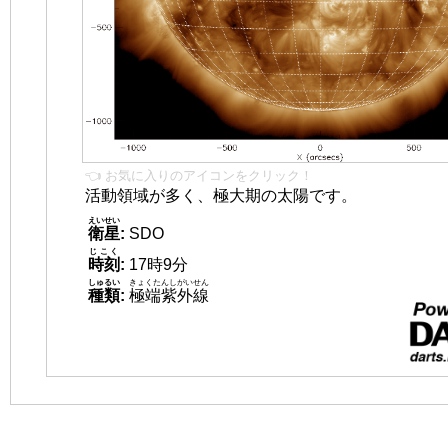
👈 お気に入りのアイコンをクリック！
活動領域が多く、極大期の太陽です。
えいせい
衛星
:
SDO
じこく
時刻
:
17時9分
しゅるい
きょくたんしがいせん
種類
:
極端紫外線