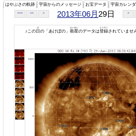
はやぶさの軌跡
宇宙からのメッセージ
お宝データ
宇宙カレンダ
2013年06月
29日
<<<
<<
<
>
ひ
えいせい
とうろく
♪この
日
の「あけぼの」
衛星
のデータは
登録
されていませ