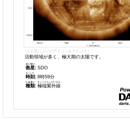
👈 お気に入りのアイコンをクリック！
活動領域が多く、極大期の太陽です。
えいせい
衛星
:
SDO
じこく
時刻
:
8時59分
しゅるい
きょくたんしがいせん
種類
:
極端紫外線