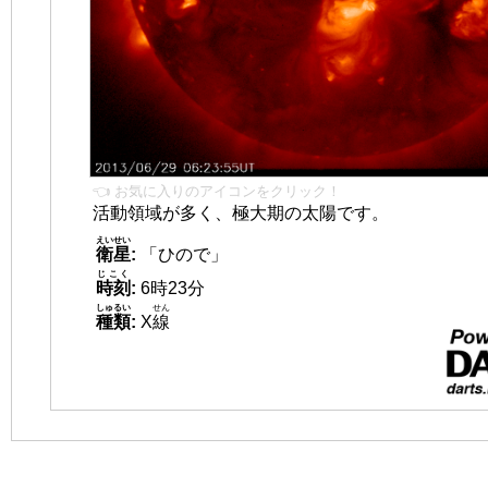
👈 お気に入りのアイコンをクリック！
活動領域が多く、極大期の太陽です。
えいせい
衛星
:
「ひので」
じこく
時刻
:
6時23分
しゅるい
せん
種類
:
X
線