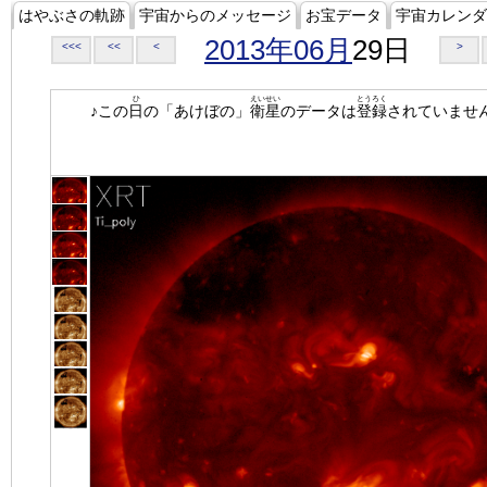
はやぶさの軌跡
宇宙からのメッセージ
お宝データ
宇宙カレンダ
2013年06月
29日
<<<
<<
<
>
ひ
えいせい
とうろく
♪この
日
の「あけぼの」
衛星
のデータは
登録
されていませ