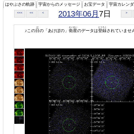
はやぶさの軌跡
宇宙からのメッセージ
お宝データ
宇宙カレンダ
2013年06月
7日
<<<
<<
<
>
ひ
えいせい
とうろく
♪この
日
の「あけぼの」
衛星
のデータは
登録
されていませ