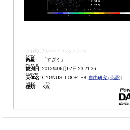
👈 お気に入りのアイコンをクリック！
えいせい
衛星
:
「すざく」
かんそく
び
観測
日
:
2013年06月07日 23:21:36
てんたいめい
天体名
:
CYGNUS_LOOP_P8
[
自由研究 (英語)
]
しゅるい
せん
種類
:
X
線