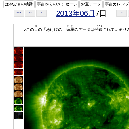
はやぶさの軌跡
宇宙からのメッセージ
お宝データ
宇宙カレンダ
2013年06月
7日
<<<
<<
<
>
ひ
えいせい
とうろく
♪この
日
の「あけぼの」
衛星
のデータは
登録
されていませ