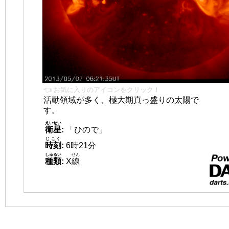
👈 お気に入りのアイコンをクリック！
活動領域が多く、極大期真っ盛りの太陽で
す。
えいせい
衛星
:
「ひので」
じこく
時刻
:
6時21分
しゅるい
せん
種類
:
X
線