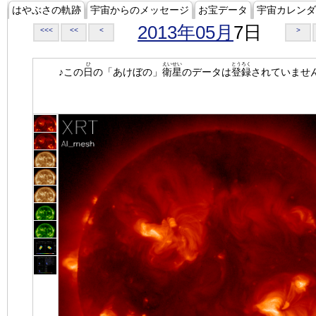
はやぶさの軌跡
宇宙からのメッセージ
お宝データ
宇宙カレンダ
2013年05月
7日
<<<
<<
<
>
ひ
えいせい
とうろく
♪この
日
の「あけぼの」
衛星
のデータは
登録
されていませ