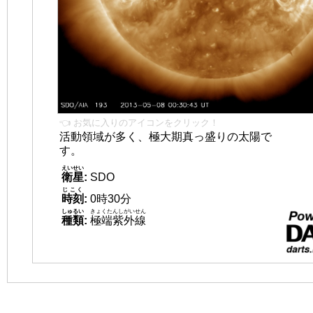
👈 お気に入りのアイコンをクリック！
活動領域が多く、極大期真っ盛りの太陽で
す。
えいせい
衛星
:
SDO
じこく
時刻
:
0時30分
しゅるい
きょくたんしがいせん
種類
:
極端紫外線