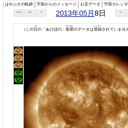
はやぶさの軌跡
宇宙からのメッセージ
お宝データ
宇宙カレンダ
2013年05月
8日
<<<
<<
<
>
ひ
えいせい
とうろく
♪この
日
の「あけぼの」
衛星
のデータは
登録
されていませ