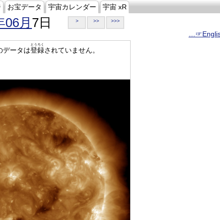
ジ
お宝データ
宇宙カレンダー
宇宙 xR
年06月
7日
>
>>
>>>
…☞Engli
とうろく
のデータは
登録
されていません。