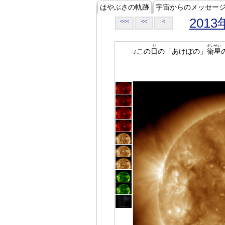
はやぶさの軌跡
宇宙からのメッセー
2013
<<<
<<
<
ひ
えいせい
♪この
日
の「あけぼの」
衛星