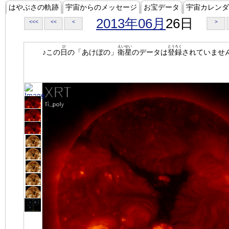
はやぶさの軌跡
宇宙からのメッセージ
お宝データ
宇宙カレンダ
2013年06月
26日
<<<
<<
<
>
ひ
えいせい
とうろく
♪この
日
の「あけぼの」
衛星
のデータは
登録
されていませ