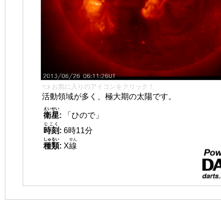
👈 お気に入りのアイコンをクリック！
活動領域が多く、極大期の太陽です。
えいせい
衛星
:
「ひので」
じこく
時刻
:
6時11分
しゅるい
せん
種類
:
X
線