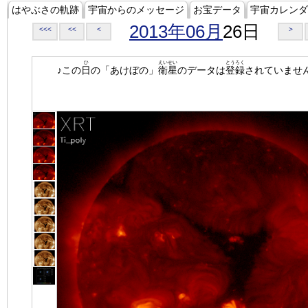
はやぶさの軌跡
宇宙からのメッセージ
お宝データ
宇宙カレンダ
2013年06月
26日
<<<
<<
<
>
ひ
えいせい
とうろく
♪この
日
の「あけぼの」
衛星
のデータは
登録
されていませ