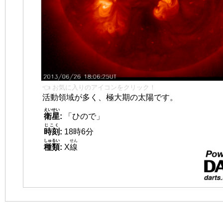
👈 お気に入りのアイコンをクリック！
活動領域が多く、極大期の太陽です。
えいせい
衛星
:
「ひので」
じこく
時刻
:
18時6分
しゅるい
せん
種類
:
X
線