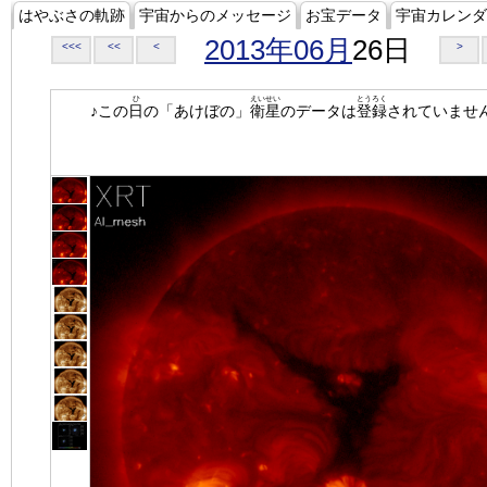
はやぶさの軌跡
宇宙からのメッセージ
お宝データ
宇宙カレンダ
2013年06月
26日
<<<
<<
<
>
ひ
えいせい
とうろく
♪この
日
の「あけぼの」
衛星
のデータは
登録
されていませ