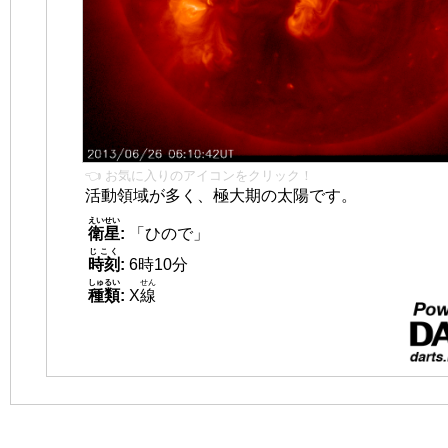
👈 お気に入りのアイコンをクリック！
活動領域が多く、極大期の太陽です。
えいせい
衛星
:
「ひので」
じこく
時刻
:
6時10分
しゅるい
せん
種類
:
X
線