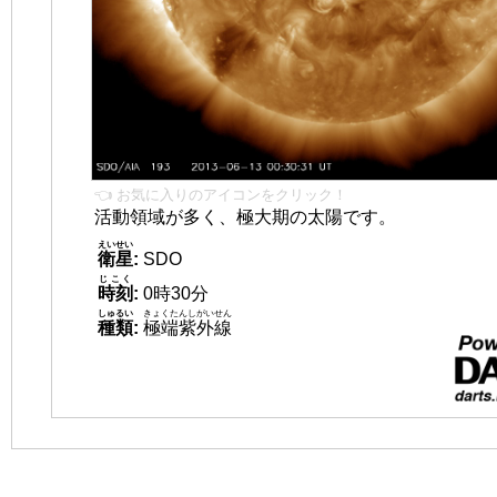
👈 お気に入りのアイコンをクリック！
活動領域が多く、極大期の太陽です。
えいせい
衛星
:
SDO
じこく
時刻
:
0時30分
しゅるい
きょくたんしがいせん
種類
:
極端紫外線