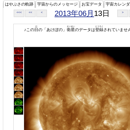
はやぶさの軌跡
宇宙からのメッセージ
お宝データ
宇宙カレンダ
2013年06月
13日
<<<
<<
<
>
ひ
えいせい
とうろく
♪この
日
の「あけぼの」
衛星
のデータは
登録
されていませ