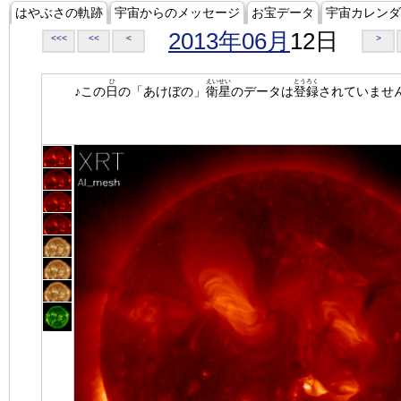
はやぶさの軌跡
宇宙からのメッセージ
お宝データ
宇宙カレンダ
2013年06月
12日
<<<
<<
<
>
ひ
えいせい
とうろく
♪この
日
の「あけぼの」
衛星
のデータは
登録
されていませ