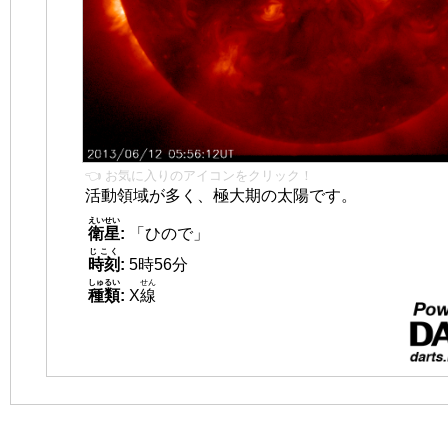
👈 お気に入りのアイコンをクリック！
活動領域が多く、極大期の太陽です。
えいせい
衛星
:
「ひので」
じこく
時刻
:
5時56分
しゅるい
せん
種類
:
X
線