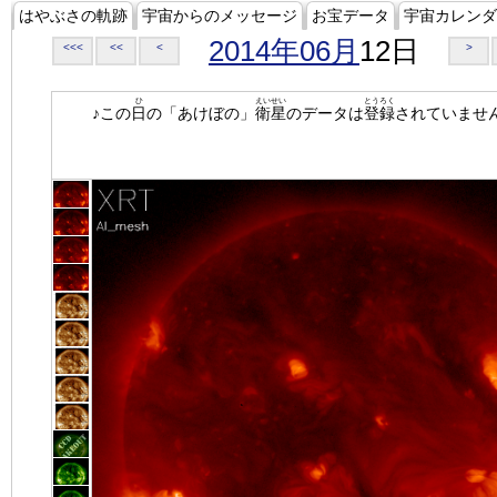
はやぶさの軌跡
宇宙からのメッセージ
お宝データ
宇宙カレンダ
2014年06月
12日
<<<
<<
<
>
ひ
えいせい
とうろく
♪この
日
の「あけぼの」
衛星
のデータは
登録
されていませ