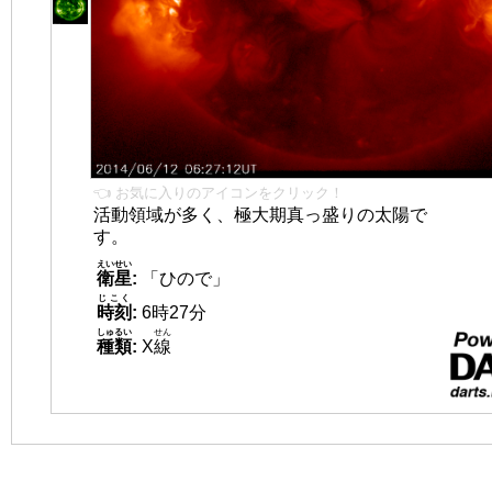
👈 お気に入りのアイコンをクリック！
活動領域が多く、極大期真っ盛りの太陽で
す。
えいせい
衛星
:
「ひので」
じこく
時刻
:
6時27分
しゅるい
せん
種類
:
X
線