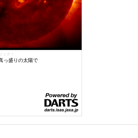
リック！
真っ盛りの太陽で