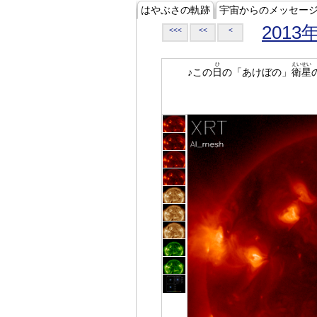
はやぶさの軌跡
宇宙からのメッセー
2013
<<<
<<
<
ひ
えいせい
♪この
日
の「あけぼの」
衛星