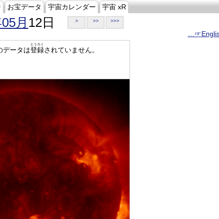
ジ
お宝データ
宇宙カレンダー
宇宙 xR
年05月
12日
>
>>
>>>
…☞Engli
とうろく
のデータは
登録
されていません。