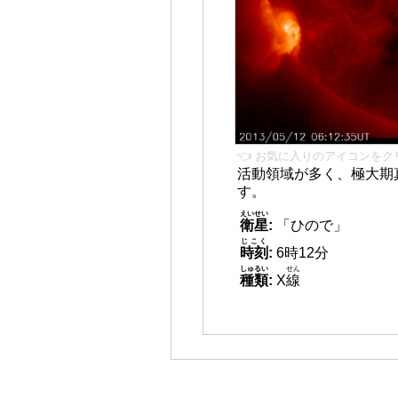
👈 お気に入りのアイコンをク
活動領域が多く、極大期
す。
えいせい
衛星
:
「ひので」
じこく
時刻
:
6時12分
しゅるい
せん
種類
:
X
線