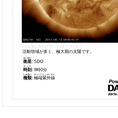
👈 お気に入りのアイコンをクリック！
活動領域が多く、極大期の太陽です。
えいせい
衛星
:
SDO
じこく
時刻
:
9時0分
しゅるい
きょくたんしがいせん
種類
:
極端紫外線