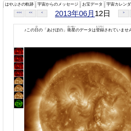
はやぶさの軌跡
宇宙からのメッセージ
お宝データ
宇宙カレンダ
2013年06月
12日
<<<
<<
<
>
ひ
えいせい
とうろく
♪この
日
の「あけぼの」
衛星
のデータは
登録
されていませ