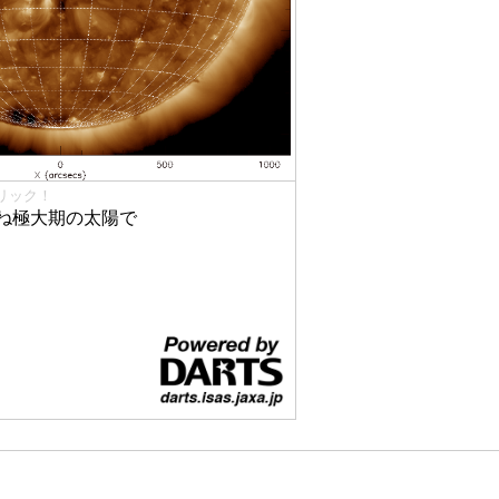
リック！
ね極大期の太陽で