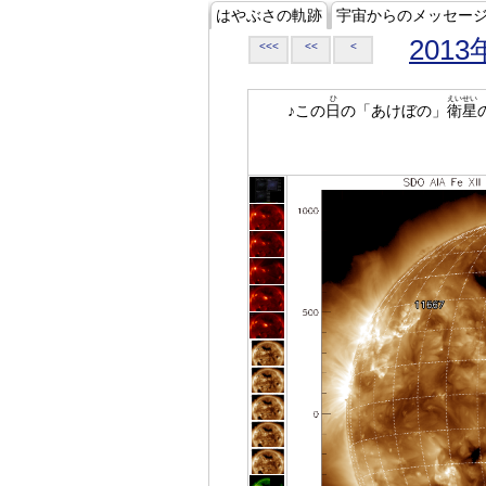
はやぶさの軌跡
宇宙からのメッセー
2013
<<<
<<
<
ひ
えいせい
♪この
日
の「あけぼの」
衛星