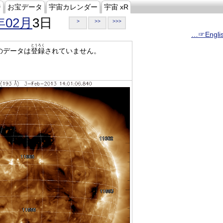
ジ
お宝データ
宇宙カレンダー
宇宙 xR
年02月
3日
>
>>
>>>
…☞Engli
とうろく
のデータは
登録
されていません。