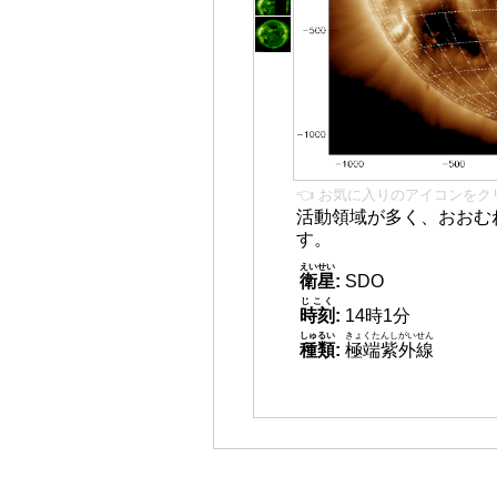
👈 お気に入りのアイコンをク
活動領域が多く、おおむ
す。
えいせい
衛星
:
SDO
じこく
時刻
:
14時1分
しゅるい
きょくたんしがいせん
種類
:
極端紫外線