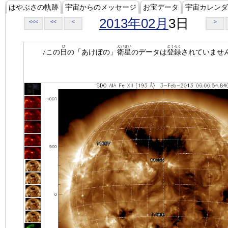
はやぶさの軌跡
宇宙からのメッセージ
お宝データ
宇宙カレンダ
2013年02月
3日
<<<
<<
<
>
ひ
えいせい
とうろく
♪この
日
の「あけぼの」
衛星
のデータは
登録
されていませ