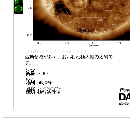
👈 お気に入りのアイコンをクリック！
活動領域が多く、おおむね極大期の太陽で
す。
えいせい
衛星
:
SDO
じこく
時刻
:
6時0分
しゅるい
きょくたんしがいせん
種類
:
極端紫外線