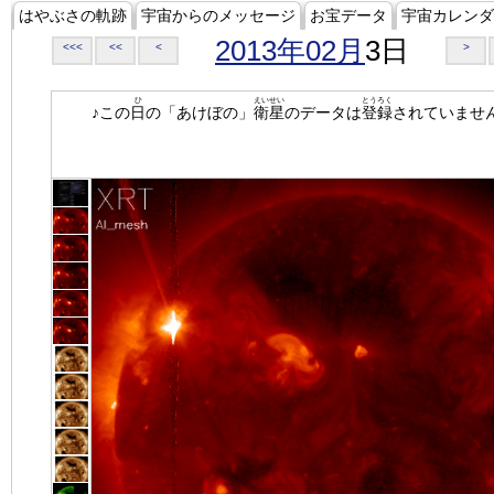
はやぶさの軌跡
宇宙からのメッセージ
お宝データ
宇宙カレンダ
2013年02月
3日
<<<
<<
<
>
ひ
えいせい
とうろく
♪この
日
の「あけぼの」
衛星
のデータは
登録
されていませ