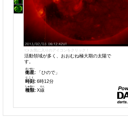
👈 お気に入りのアイコンをクリック！
活動領域が多く、おおむね極大期の太陽で
す。
えいせい
衛星
:
「ひので」
じこく
時刻
:
6時12分
しゅるい
せん
種類
:
X
線